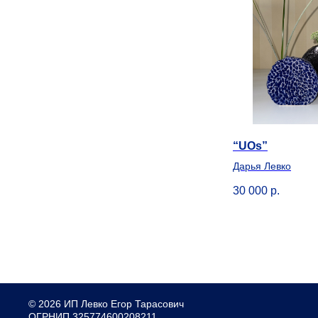
“UOs”
Дарья Левко
30 000
р.
© 2026 ИП Левко Егор Тарасович
ОГРНИП 325774600208211