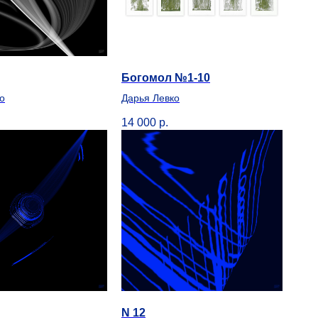
Богомол №1-10
о
Дарья Левко
14 000
р.
N 12