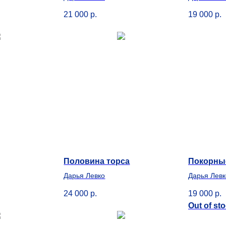
21 000
р.
19 000
р.
Половина торса
Покорны
Дарья Левко
Дарья Левк
24 000
р.
19 000
р.
Out of st