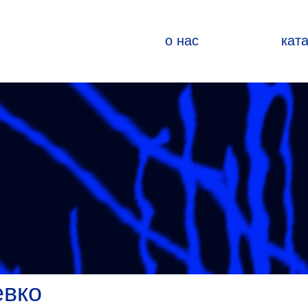
о нас
кат
евко