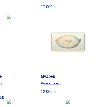
17 000
р.
е
Мудрец
о
Дарья Левко
12 000
р.
ock