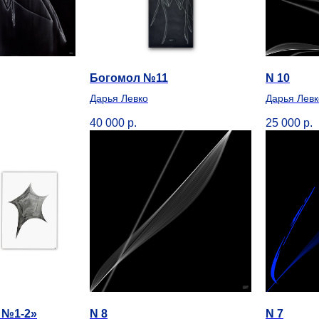
Богомол №11
N 10
Дарья Левко
Дарья Левк
40 000
р.
25 000
р.
 №1-2»
N 8
N 7