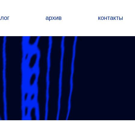
алог
архив
контакты