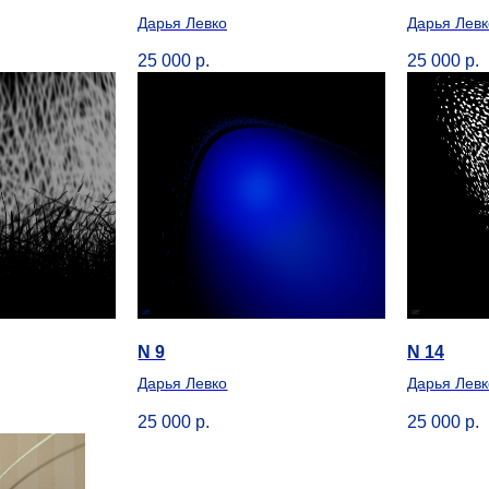
Дарья Левко
Дарья Левк
25 000
р.
25 000
р.
N 9
N 14
Дарья Левко
Дарья Левк
25 000
р.
25 000
р.