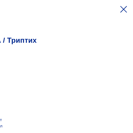
/ Триптих
т
ил