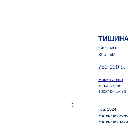
ТИШИНА 
Живопись
SKU:
ml7
750 000
р.
Мария Левко
холст, акрил
100Х100 см х3
Год: 2024
Материал: холс
Материал: акр