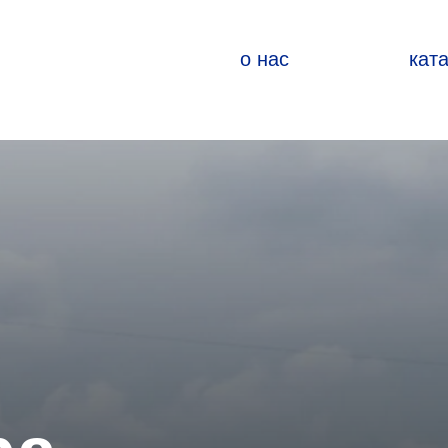
о нас
кат