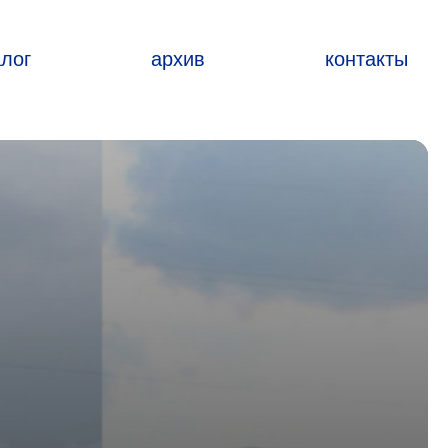
алог
архив
контакты