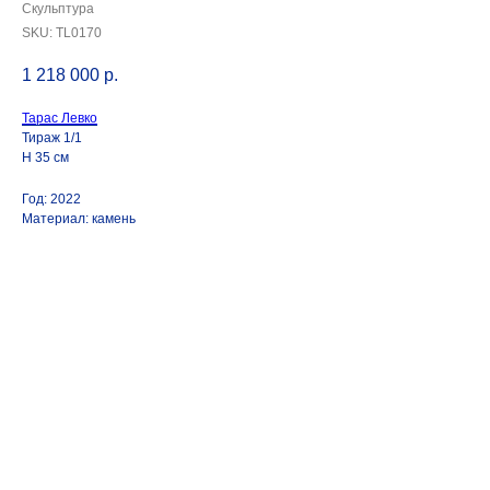
Скульптура
SKU:
TL0170
1 218 000
р.
Тарас Левко
Тираж 1/1
Н 35 см
Год: 2022
Материал: камень