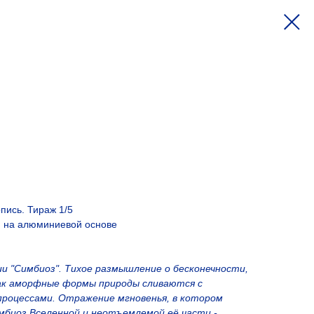
ись. Тираж 1/5
 на алюминиевой основе
ии "Симбиоз". Тихое размышление о бесконечности,
ак аморфные формы природы сливаются с
процессами. Отражение мгновенья, в котором
мбиоз Вселенной и неотъемлемой её части -