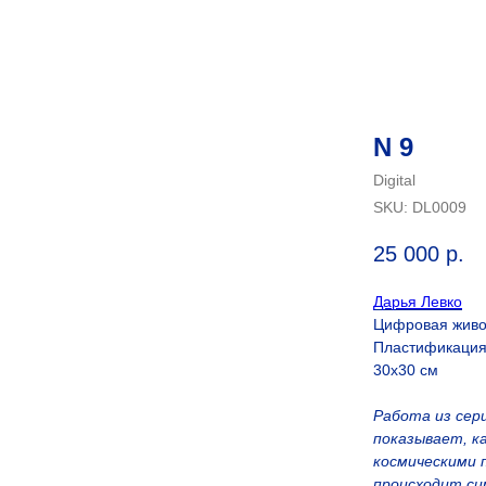
N 9
Digital
SKU:
DL0009
25 000
р.
Дарья Левко
Цифровая живоп
Пластификация
30х30 см
Работа из сер
показывает, к
космическими 
происходит си